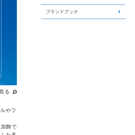
ブランドブック
見る
トルやフ
た加飾で
うした多