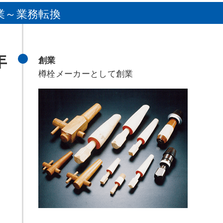
業～業務転換
年
創業
樽栓メーカーとして創業