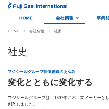
HOME
会社情報
事業
会社情報
HOME
会社情報
社史
事業紹介
サステナビリティ
社
史
IR（投資家情報）
人的資本
フジシールグループ価値創造のあゆみ
変化とともに変化する
採用情報
公益財団法人フジシール財団
フジシールグループは、1897年に木工業メーカーと
創業しました。