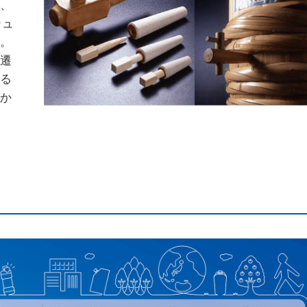
瓶、
シュ
た。
変遷
きる
時か