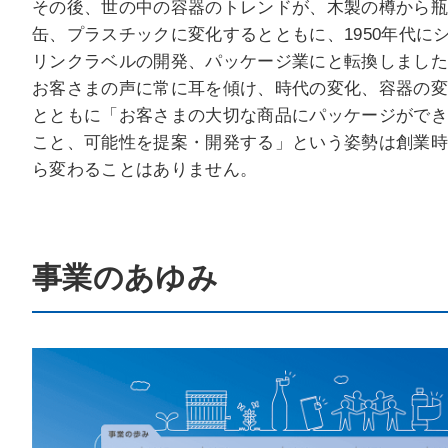
その後、世の中の容器のトレンドが、木製の樽から
お問い合わせ
缶、プラスチックに変化するとともに、1950年代に
リンクラベルの開発、パッケージ業にと転換しまし
個人情報保護方針
お客さまの声に常に耳を傾け、時代の変化、容器の
とともに「お客さまの大切な商品にパッケージがで
サイトポリシー
こと、可能性を提案・開発する」という姿勢は創業
ら変わることはありません。
事業のあゆみ