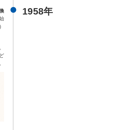
1958年
換
始
）
。
ど
。