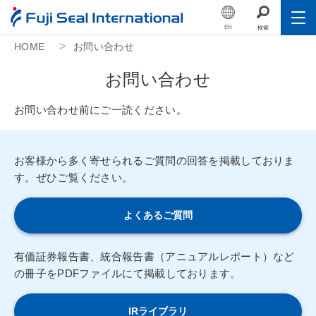
EN
検索
HOME
お問い合わせ
Toggle
会社情報
お
問
い
合
わ
せ
Toggle
事業紹介
お問い合わせ前にご一読ください。
Toggle
サステナビリティ
お客様から多く寄せられるご質問の回答を掲載しておりま
Toggle
IR（投資家情報）
す。ぜひご覧ください。
Toggle
人的資本
よくあるご質問
採用情報
有価証券報告書、統合報告書（アニュアルレポート）など
の冊子をPDFファイルにて掲載しております。
公益財団法人フジシール財団
IRライブラリ