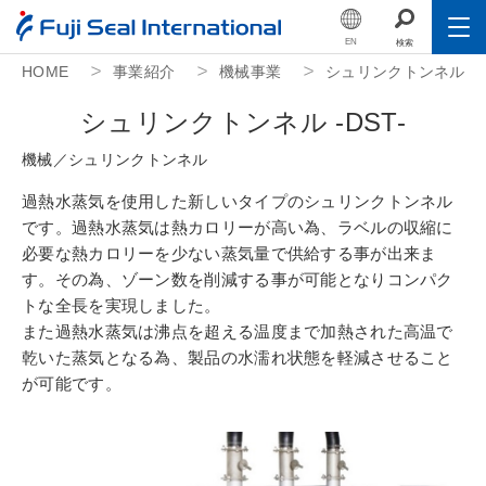
EN
検索
HOME
事業紹介
機械事業
シュリンクトンネル -D
Toggle
会社情報
シ
ュ
リ
ン
ク
ト
ン
ネ
ル
-
D
S
T
-
Toggle
事業紹介
機
械
／
シ
ュ
リ
ン
ク
ト
ン
ネ
ル
Toggle
サステナビリティ
過熱水蒸気を使用した新しいタイプのシュリンクトンネル
です。過熱水蒸気は熱カロリーが高い為、ラベルの収縮に
Toggle
必要な熱カロリーを少ない蒸気量で供給する事が出来ま
IR（投資家情報）
す。その為、ゾーン数を削減する事が可能となりコンパク
Toggle
トな全長を実現しました。
人的資本
また過熱水蒸気は沸点を超える温度まで加熱された高温で
乾いた蒸気となる為、製品の水濡れ状態を軽減させること
採用情報
が可能です。
公益財団法人フジシール財団