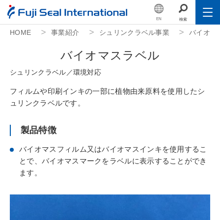
EN
検索
HOME
事業紹介
シュリンクラベル事業
バイオマ
Toggle
会社情報
バ
イ
オ
マ
ス
ラ
ベ
ル
Toggle
事業紹介
シ
ュ
リ
ン
ク
ラ
ベ
ル
／
環
境
対
応
Toggle
サステナビリティ
フィルムや印刷インキの一部に植物由来原料を使用したシ
ュリンクラベルです。
Toggle
IR（投資家情報）
製品特徴
Toggle
人的資本
バイオマスフィルム又はバイオマスインキを使用するこ
とで、バイオマスマークをラベルに表示することができ
採用情報
ます。
公益財団法人フジシール財団