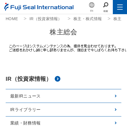
EN
検索
HOME
IR（投資家情報）
株主・株式情報
株主総
Toggle
会社情報
株
主
総
会
会社情報
経営理念・ビジョン
CEOメッセージ
取締役対談
IR（投資家情報）
経営計画
会社概要
最新IRニュース
グローバル展開
IRライブラリー
グループ会社
業績・財務情報