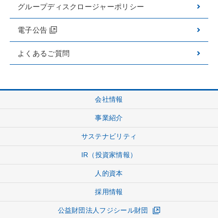
グループディスクロージャーポリシー
機械事業
電子公告
PS事業（受託包装）
よくあるご質問
®
Deep IS
（個体識別技術）
Toggle
サステナビリティ
会社情報
サステナビリティ
事業紹介
サステナビリティ経営
サステナビリティ
マテリアリティ
IR（投資家情報）
ESGヒストリー
人的資本
環境
採用情報
社会
公益財団法人フジシール財団