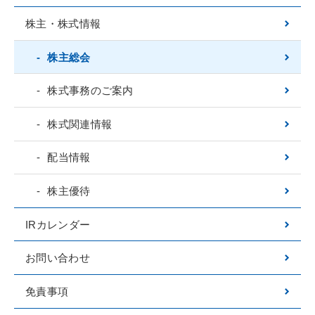
沿革
株主・株式情報
ガバナンス
株主総会
役員紹介
株式事務のご案内
社史
株式関連情報
FSG倫理綱領
ブランドブック
配当情報
Toggle
事業紹介
株主優待
事業紹介
IRカレンダー
シュリンクラベル事業
お問い合わせ
タックラベル事業
免責事項
ソフトパウチ事業