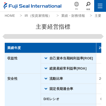
EN
検索
HOME
IR（投資家情報）
業績・財務情報
主要経
Toggle
会社情報
主
要
経
営
指
標
Toggle
事業紹介
Toggle
サステナビリティ
業績年度
202
Toggle
IR（投資家情報）
収益性
自己資本当期純利益率[ROE]
8
Toggle
人的資本
総資産経常利益率[ROA]
7
安全性
流動比率
201
採用情報
固定長期適合率
58
公益財団法人フジシール財団
D/Eレシオ
0.