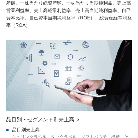
お問い合わせ
産額、一株当たり総資産額、一株当たり当期純利益、売上高
営業利益率、売上高経常利益率、売上高当期純利益率、自己
個人情報保護方針
資本比率、自己資本当期純利益率（ROE）、総資産経常利益
率（ROA）
サイトポリシー
品目別・セグメント別売上高
品目別売上高
シュリンクラベル、タックラベル、ソフトパウチ、機械、そ