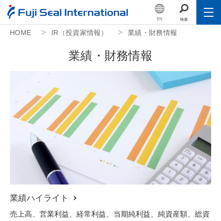
EN
検索
HOME
IR（投資家情報）
業績・財務情報
Toggle
会社情報
業
績
・
財
務
情
報
Toggle
事業紹介
Toggle
サステナビリティ
Toggle
IR（投資家情報）
Toggle
人的資本
採用情報
公益財団法人フジシール財団
業績ハイライト
売上高、営業利益、経常利益、当期純利益、純資産額、総資